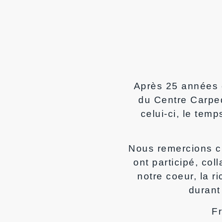
Après 25 années 
du Centre Carped
celui-ci, le tem
Nous remercions c
ont participé, col
notre coeur, la 
durant
F